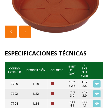
ESPECIFICACIONES TÉCNICAS
Ø
Ø INT
CÓDIGO
EXT
DESIGNACIÓN
COLORES
X H
ARTICULO
X H
(CM)
(CM)
15.2
16 x
7700
L 16
x 2.8
2.8
21 x
22 x
7702
L 22
3.9
3.9
23 x
24 x
7704
L 24
4.1
4.1