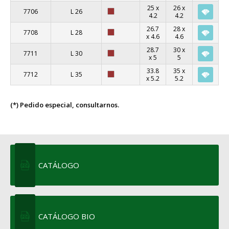
25 x
26 x
7706
L 26
4.2
4.2
26.7
28 x
7708
L 28
x 4.6
4.6
28.7
30 x
7711
L 30
x 5
5
33.8
35 x
7712
L 35
x 5.2
5.2
(*) Pedido especial, consultarnos.
CATÁLOGO
CATÁLOGO BIO