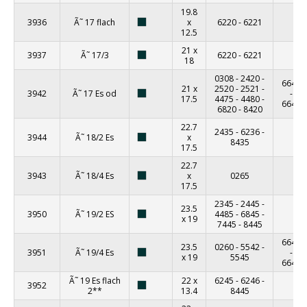
19.8
3936
Ã˜ 17 flach
x
6220
-
6221
12.5
21 x
3937
Ã˜ 17/3
6220
-
6221
18
0308
-
2420
-
6640
21 x
2520
-
2521
-
3942
Ã˜ 17 Es od
-
17.5
4475
-
4480
-
6642
6820
-
8420
22.7
2435
-
6236
-
3944
Ã˜ 18/2 Es
x
8435
17.5
22.7
3943
Ã˜ 18/4 Es
x
0265
17.5
2345
-
2445
-
23.5
3950
Ã˜ 19/2 ES
4485
-
6845
-
x 19
7445
-
8445
6645
23.5
0260
-
5542
-
3951
Ã˜ 19/4 Es
-
x 19
5545
6647
Ã˜ 19 Es flach
22 x
6245
-
6246
-
3952
2**
13.4
8445