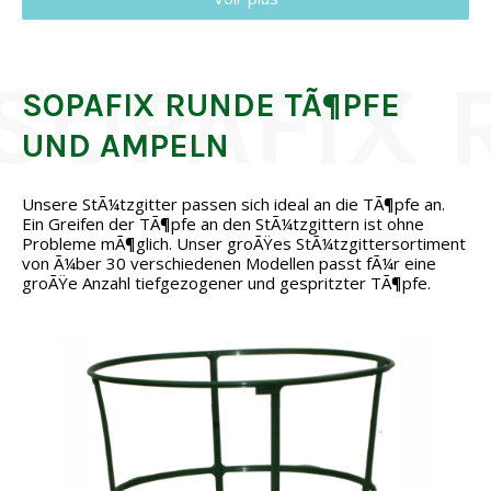
SOPAFIX RUNDE TÃ¶PFE
UND AMPELN
Unsere StÃ¼tzgitter passen sich ideal an die TÃ¶pfe an.
Ein Greifen der TÃ¶pfe an den StÃ¼tzgittern ist ohne
Probleme mÃ¶glich. Unser groÃŸes StÃ¼tzgittersortiment
von Ã¼ber 30 verschiedenen Modellen passt fÃ¼r eine
groÃŸe Anzahl tiefgezogener und gespritzter TÃ¶pfe.