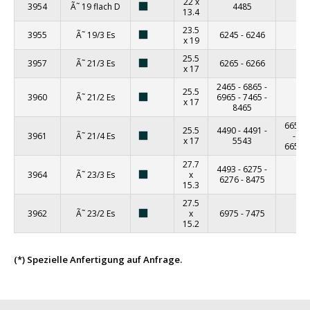
22 x
3954
Ã˜ 19 flach D
4485
13.4
23.5
3955
Ã˜ 19/3 Es
6245
-
6246
x 19
25.5
3957
Ã˜ 21/3 Es
6265
-
6266
x 17
2465
-
6865
-
25.5
3960
Ã˜ 21/2 Es
6965
-
7465
-
x 17
8465
6650
25.5
4490
-
4491
-
3961
Ã˜ 21/4 Es
-
x 17
5543
6652
27.7
4493
-
6275
-
3964
Ã˜ 23/3 Es
x
6276
-
8475
15.3
27.5
3962
Ã˜ 23/2 Es
x
6975
-
7475
15.2
(*) Spezielle Anfertigung auf Anfrage.