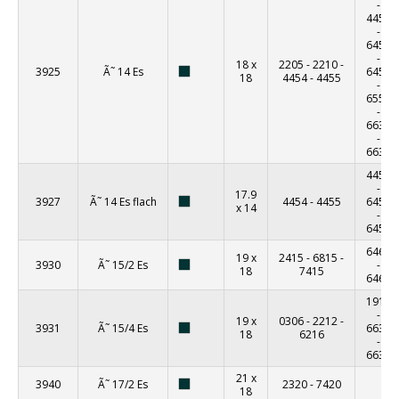
-
4456
-
6456
-
18 x
2205
-
2210
-
3925
Ã˜ 14 Es
6457
18
4454
-
4455
-
6555
-
6630
-
6632
4456
-
17.9
3927
Ã˜ 14 Es flach
4454
-
4455
6456
x 14
-
6457
6461
19 x
2415
-
6815
-
3930
Ã˜ 15/2 Es
-
18
7415
6462
1915
-
19 x
0306
-
2212
-
3931
Ã˜ 15/4 Es
6635
18
6216
-
6637
21 x
3940
Ã˜ 17/2 Es
2320
-
7420
18