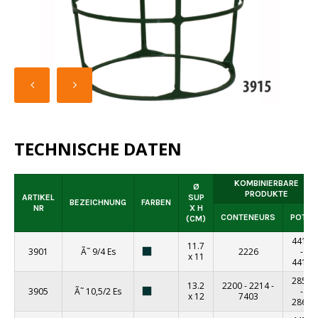
TECHNISCHE DATEN
KOMBINIERBARE
Ø
PRODUKTE
ARTIKEL
SUP
BEZEICHNUNG
FARBEN
NR
X H
CONTENEURS
POTS
(CM)
4412
11.7
3901
Ã˜ 9/4 Es
2226
-
x 11
4414
2857
13.2
2200
-
2214
-
3905
Ã˜ 10,5/2 Es
-
x 12
7403
2863