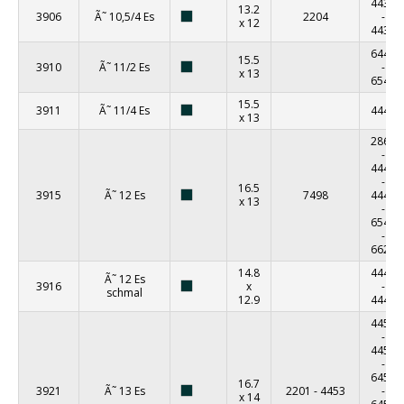
4432
13.2
3906
Ã˜ 10,5/4 Es
2204
-
x 12
4437
6441
15.5
3910
Ã˜ 11/2 Es
-
x 13
6540
15.5
3911
Ã˜ 11/4 Es
4440
x 13
2865
-
4445
-
16.5
3915
Ã˜ 12 Es
7498
4446
x 13
-
6545
-
6622
14.8
4445
Ã˜ 12 Es
3916
x
-
schmal
12.9
4446
4450
-
4452
-
6451
16.7
3921
Ã˜ 13 Es
2201
-
4453
-
x 14