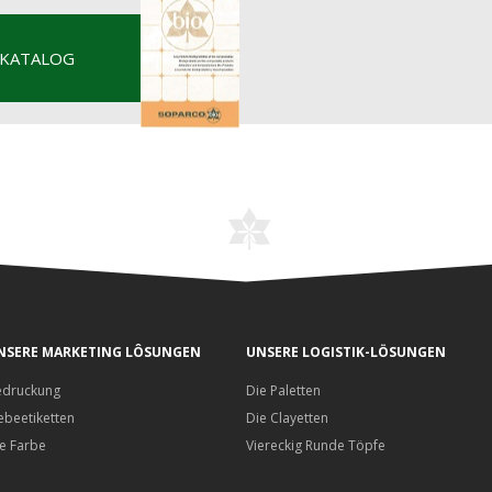
 KATALOG
NSERE MARKETING LÔSUNGEN
UNSERE LOGISTIK-LÖSUNGEN
edruckung
Die Paletten
ebeetiketten
Die Clayetten
e Farbe
Viereckig Runde Töpfe