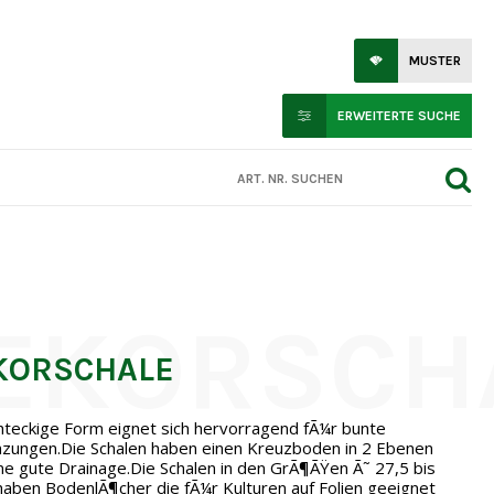
MUSTER
ERWEITERTE SUCHE
KORSCHALE
hteckige Form eignet sich hervorragend fÃ¼r bunte
nzungen.Die Schalen haben einen Kreuzboden in 2 Ebenen
ne gute Drainage.Die Schalen in den GrÃ¶ÃŸen Ã˜ 27,5 bis
aben BodenlÃ¶cher die fÃ¼r Kulturen auf Folien geeignet