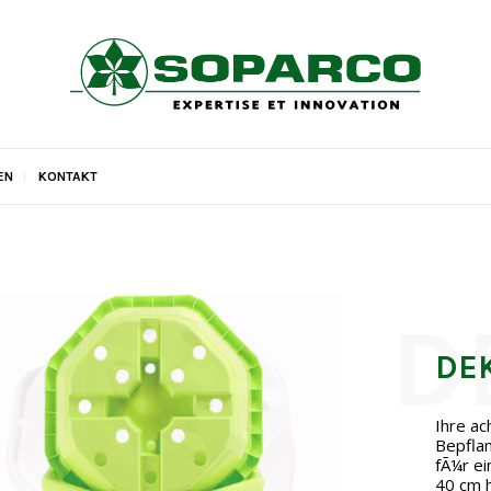
EN
KONTAKT
DE
Ihre ac
Bepfla
fÃ¼r ei
40 cm h