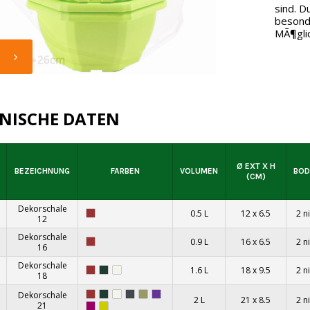
sind. D
besonde
MÃ¶glic
NISCHE DATEN
Ø EXT X H
BEZEICHNUNG
FARBEN
VOLUMEN
BOD
(CM)
Dekorschale
0.5 L
12 x 6.5
2 n
12
Dekorschale
0.9 L
16 x 6.5
2 n
16
Dekorschale
1.6 L
18 x 9.5
2 n
18
Dekorschale
2 L
21 x 8.5
2 n
21