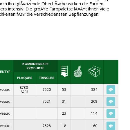
urch ihre glÃ¤nzende OberflÃ¤che wirken die Farben
rs intensiv. Die groÃŸe Farbpalette lÃ¤ÃŸt ihnen viele
hkeiten fÃ¼r die verschiedensten Bepflanzungen.
KOMBINIERBARE
PRODUKTE
ENTYP
PLAQUES
TRINGLES
8730
-
iveaux
7520
53
384
8731
iveaux
7521
31
208
iveaux
23
114
iveaux
7528
18
160