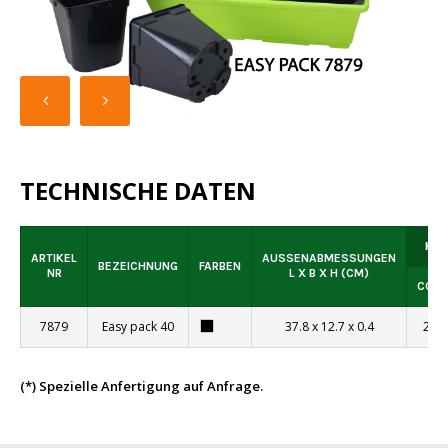
TECHNISCHE DATEN
KOM
ARTIKEL
AUSSENABMESSUNGEN L
BEZEICHNUNG
FARBEN
NR
X B X H (CM)
CONT
7879
Easy pack 40
37.8 x 12.7 x 0.4
220
(*) Spezielle Anfertigung auf Anfrage.