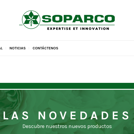
NUESTROS CONTENEDORES 
NUEVO 4L RC
HAGA IMPRE
NUEVO : D
AL
NOTICIAS
CONTÁCTENOS
LAS NOVEDADES
Descubre nuestros nuevos productos