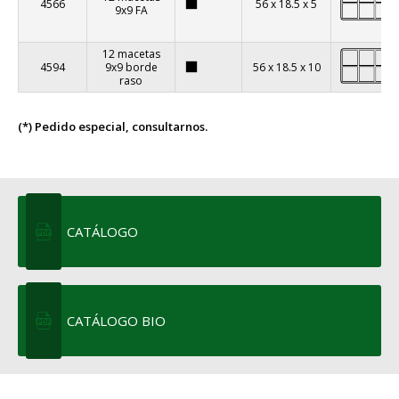
4566
56 x 18.5 x 5
9x9 FA
12 macetas
4594
9x9 borde
56 x 18.5 x 10
raso
(*) Pedido especial, consultarnos.
CATÁLOGO
CATÁLOGO BIO