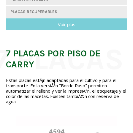
PLACAS RECUPERABLES
Voir plus
11 PLACAS POR PISO DE CARRY
10 PLACAS POR PISO DE CARRY
8 PLACAS POR PISO DE CARRY
7 PLACAS POR PISO DE
CARRY
7 PLACAS POR PISO DE CARRY
6 PLACAS POR PISO DE CARRY
Estas placas estÃ¡n adaptadas para el cultivo y para el
transporte. En la versiÃ³n "Borde Raso" permiten
5 PLACAS POR PISO DE CARRY
automatizar el relleno y ver la impresiÃ³n, el etiquetaje y el
color de las macetas. Existen tambiÃ©n con reserva de
4 PLACAS POR PISO DE CARRY
agua
MODELO BORDE RASO 4 PLACAS POR PISO DE CARRY
MODELO BORDE RASO 6 PLACAS POR PISO DE CARRY