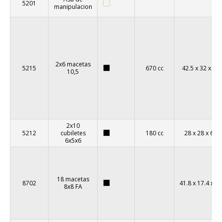
5201
manipulacion
2x6 macetas
5215
670 cc
42.5 x 32 x 8
10,5
2x10
5212
cubiletes
180 cc
28 x 28 x 6
6x5x6
18 macetas
8702
41.8 x 17.4 x 4
8x8 FA