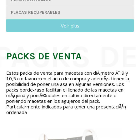
PLACAS RECUPERABLES
Voir plus
11 PLACAS POR PISO DE CARRY
10 PLACAS POR PISO DE CARRY
8 PLACAS POR PISO DE CARRY
PACKS DE VENTA
7 PLACAS POR PISO DE CARRY
Estos packs de venta para macetas con diÃ¡metro Ã˜ 9 y
10,5 cm favorecen el acto de compra y ademÃ¡s tienen la
6 PLACAS POR PISO DE CARRY
posibilidad de poner una asa en algunas versiones. Los
packs borde-raso facilitan el llenado de las macetas en
5 PLACAS POR PISO DE CARRY
mÃ¡quina y poniÃ©ndoles en cultivo directamente o
poniendo macetas en los agujeros del pack.
4 PLACAS POR PISO DE CARRY
Particularmente indicados para tener una presentaciÃ³n
ordenada
MODELO BORDE RASO 4 PLACAS POR PISO DE CARRY
MODELO BORDE RASO 6 PLACAS POR PISO DE CARRY