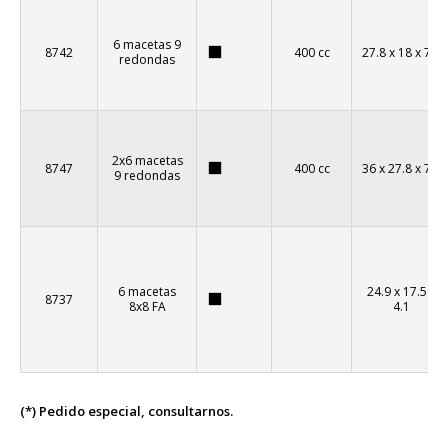
6 macetas 9
8742
400 cc
27.8 x 18 x 7.3
redondas
2x6 macetas
8747
400 cc
36 x 27.8 x 7.3
9 redondas
6 macetas
24.9 x 17.5 x
8737
8x8 FA
4.1
(*) Pedido especial, consultarnos.