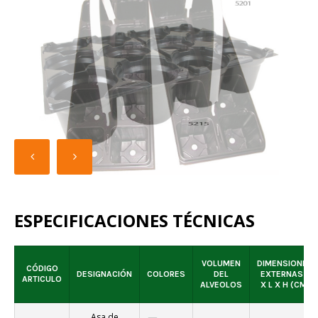
PACKS DE VENTA
ESPECIFICACIONES TÉCNICAS
VOLUMEN
DIMENSIONES
CÓDIGO
DESIGNACIÓN
COLORES
DEL
EXTERNAS L
ARTICULO
ALVEOLOS
X L X H (CM)
Asa de