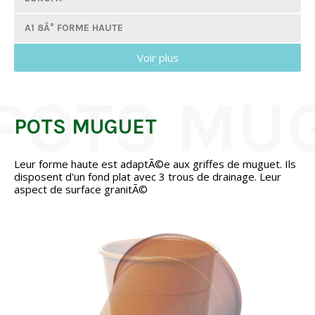
A1 8Â° FORME HAUTE
Voir plus
A3 8Â°
SÃ©RIE D 8Â°
OVITO 8Â°
POTS MUGUET
OVITO 5Â°
Leur forme haute est adaptÃ©e aux griffes de muguet. Ils
disposent d'un fond plat avec 3 trous de drainage. Leur
POTS MUGUET
aspect de surface granitÃ©
SÃ©RIE C