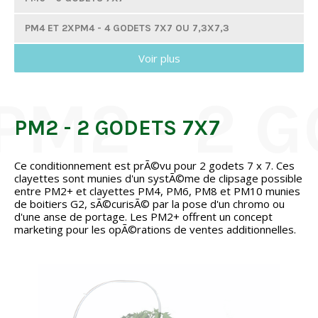
PM4 ET 2XPM4 - 4 GODETS 7X7 OU 7,3X7,3
Voir plus
PM3 ET 2XPM3 - 3 GODETS 7X7 OU 7,3X7,3
PM2 - 2 GODETS 7X7
GM10 - 10 GODETS 8X8
PM2 - 2 GODETS 7X7
GM6 - 6 GODETS 8X8
Ce conditionnement est prÃ©vu pour 2 godets 7 x 7. Ces
clayettes sont munies d'un systÃ©me de clipsage possible
GM4 - 4 GODETS 8X8
entre PM2+ et clayettes PM4, PM6, PM8 et PM10 munies
de boitiers G2, sÃ©curisÃ© par la pose d'un chromo ou
GM3 ET 2XGM3 - 3 GODETS 8X8
d'une anse de portage. Les PM2+ offrent un concept
marketing pour les opÃ©rations de ventes additionnelles.
TGM6 - 6 GODETS 9X9
BARQUETTES ALVÃ©OLÃ©ES THERMOFORMÃ©ES
CLAYETTES MARAÃ®CHÃ¨RES POUR PLANTS EN MOTTES