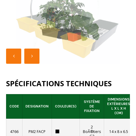
CLAYETTES MARAÃ®CHÃ¨RES SÃ©CABLES POUR PLANTS EN MOTTES
PLAQUES POUR CLAYETTES
SPÉCIFICATIONS TECHNIQUES
DIMENSIONS
SYSTÈME
EXTÉRIEURES
CODE
DESIGNATION
COULEUR(S)
DE
L X L X H
FIXATION
(CM)
2
4766
PM2 FACP
BoÃ®tiers
14 x 8 x 6.5