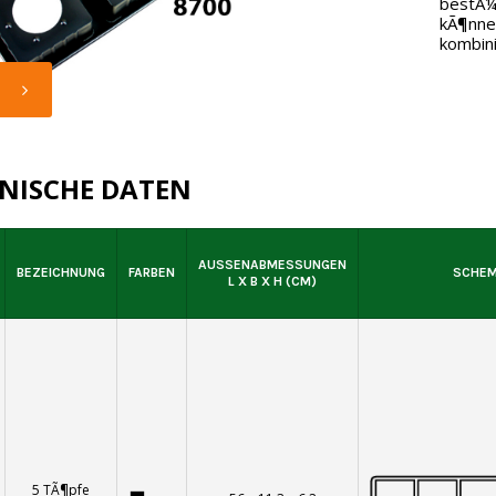
bestÃ¼c
kÃ¶nne
kombin
NISCHE DATEN
AUSSENABMESSUNGEN L
BEZEICHNUNG
FARBEN
SCHE
X B X H (CM)
5 TÃ¶pfe