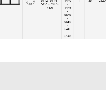
5142
-
5144
-
4440
11
35
2520
5151
-
7017
-
-
7403
4446
-
5645
-
5810
-
6441
-
6540