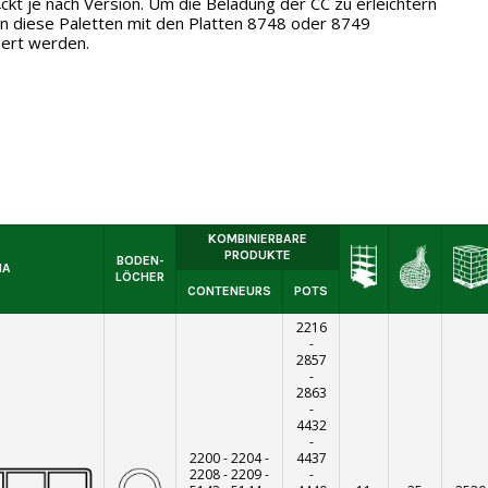
kt je nach Version. Um die Beladung der CC zu erleichtern
n diese Paletten mit den Platten 8748 oder 8749
iert werden.
KOMBINIERBARE
PRODUKTE
BODEN-
MA
LÖCHER
CONTENEURS
POTS
2216
-
2857
-
2863
-
4432
-
2200
-
2204
-
4437
2208
-
2209
-
-