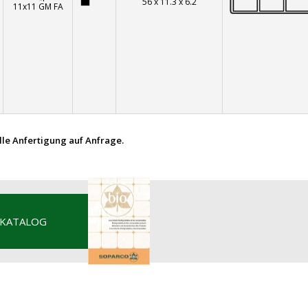
56 x 11.3 x 6.2
11x11 GM FA
elle Anfertigung auf Anfrage.
 KATALOG