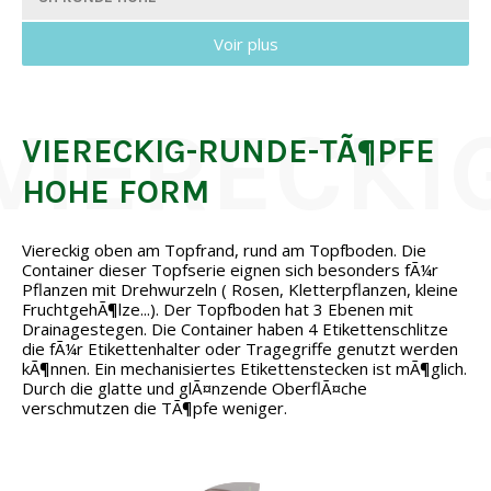
Voir plus
VIERECKIG-RUNDE-TÃ¶PFE
HOHE FORM
Viereckig oben am Topfrand, rund am Topfboden. Die
Container dieser Topfserie eignen sich besonders fÃ¼r
Pflanzen mit Drehwurzeln ( Rosen, Kletterpflanzen, kleine
FruchtgehÃ¶lze...). Der Topfboden hat 3 Ebenen mit
Drainagestegen. Die Container haben 4 Etikettenschlitze
die fÃ¼r Etikettenhalter oder Tragegriffe genutzt werden
kÃ¶nnen. Ein mechanisiertes Etikettenstecken ist mÃ¶glich.
Durch die glatte und glÃ¤nzende OberflÃ¤che
verschmutzen die TÃ¶pfe weniger.