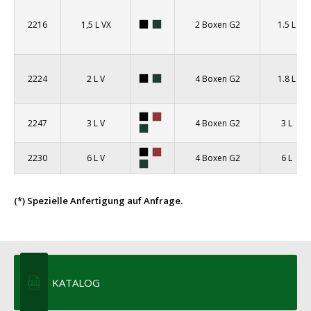
2216
1,5 L VX
2 Boxen G2
1.5 L
2224
2 L V
4 Boxen G2
1.8 L
2247
3 L V
4 Boxen G2
3 L
2230
6 L V
4 Boxen G2
6 L
(*) Spezielle Anfertigung auf Anfrage.
KATALOG